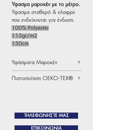
Ύφασμα μαροκέν με το μέτρο.
Ύφασμα σταθερό & ελαφρύ
που ενδείκνυται για ένδυση.
100% Polyester
115gr/m2
150cm
Υφάσματα Μαροκέν
Υφάσματα σταθερά κατάλληλα
Πιστοποίηση OEKO-TEX®
για ιερατική ένδυση.
Δείτε τα πιο διαχρονικά σχέδια
Όλα μας τα υφάσματα διαθέτουν
σε
ποπλίνες - καμπαρντίνες
για
την παγκοσμίως αναγνωρισμένη
να επιλέξετε τα καταλληλότερα
πιστοποίηση
OEKO-TEX®
υφάσματα για τις ανάγκες σας.
ΤΗΛΕΦΩΝΗΣΤΕ ΜΑΣ
ΕΠΙΚΟΙΝΩΝΙΑ