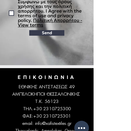
Συμφωνώ με τους όρους
χρήσης και την πολιτική
απορρήτου. I Agree with the
terms of use and privacy
policy.
Πολιτική Απορρήτου -
View terms
Send
ΕΠΙΚΟΙΝΩΝΙΑ
ΕΘΝΙΚΗΣ ΑΝΤΣΤΑΣΕΩΣ 49
ΑΜΠΕΛΟΚΗΠΟΙ ΘΕΣΣΑΛΟΝΙΚΗΣ
Τ.Κ. 56123
ΤΗΛ.+30
2310725300
ΦΑΞ:
+30 2310725301
email:
info@xafistextiles.gr
Thessaloniki, Ampelokipi, Greece