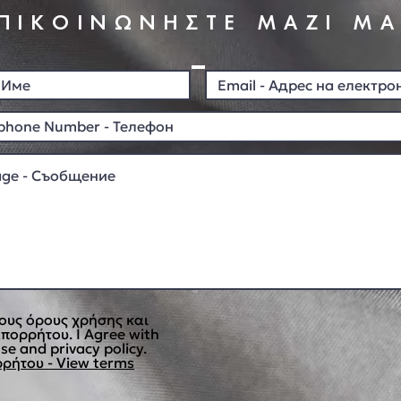
ΠΙΚΟΙΝΩΝΗΣΤΕ ΜΑΖΙ Μ
ους όρους χρήσης και
απορρήτου. I Agree with
se and privacy policy.
ρήτου - View terms