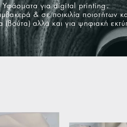
Υφάσματα για digital printing.
μβακερά & σε ποικιλία ποιοτήτων κ
α (βούτα) αλλά και για ψηφιακή εκτ
Υφάσματα προ βαφής ιδανικά για να
αναδείξουν τα μοναδικά σχέδια του brand σας