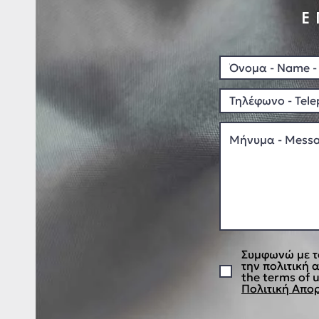
Ε
Συμφωνώ με τ
την πολιτική 
the terms of u
Πολιτική Απορ