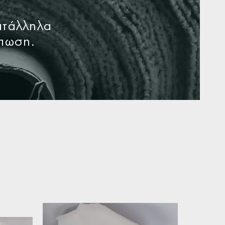
ατάλληλα
ύπωση.