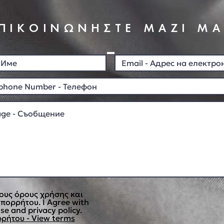
ΠΙΚΟΙΝΩΝΗΣΤΕ ΜΑΖΙ Μ
ους όρους χρήσης και
απορρήτου. I Agree with
se and privacy policy.
ρήτου - View terms