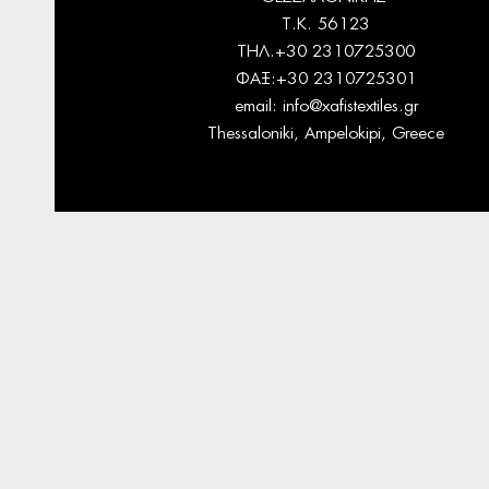
Τ.Κ. 56123
ΤΗΛ.+30 2310725300
ΦΑΞ:+30 2310725301
email:
info@xafistextiles.gr
Thessaloniki, Ampelokipi, Greece