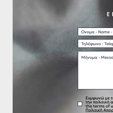
Ε
Συμφωνώ με τ
την πολιτική 
the terms of u
Πολιτική Απορ