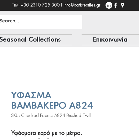
Τηλ: +30 2310 725 300 |
info@xafistextiles.gr
Seasonal Collections
Επικοινωνία
ΥΦΑΣΜΑ
ΒΑΜΒΑΚΕΡΟ Α824
SKU: Checked Fabrics Α824 Brushed Twill
Υφάσματα καρό με το μέτρο.