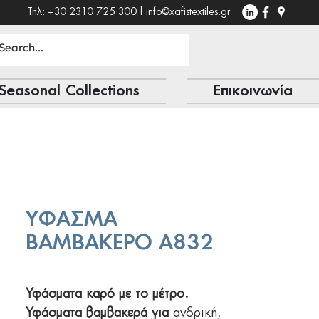
Τηλ: +30 2310 725 300 |
info@xafistextiles.gr
Seasonal Collections
Επικοινωνία
ΥΦΑΣΜΑ
ΒΑΜΒΑΚΕΡΟ Α832
Υφάσματα καρό με το μέτρο.
Υφάσματα βαμβακερά για
ανδρική,