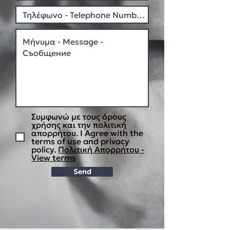
Συμφωνώ με τους όρους
χρήσης και την πολιτική
απορρήτου. I Agree with the
terms of use and privacy
policy.
Πολιτική Απορρήτου -
View terms
Send