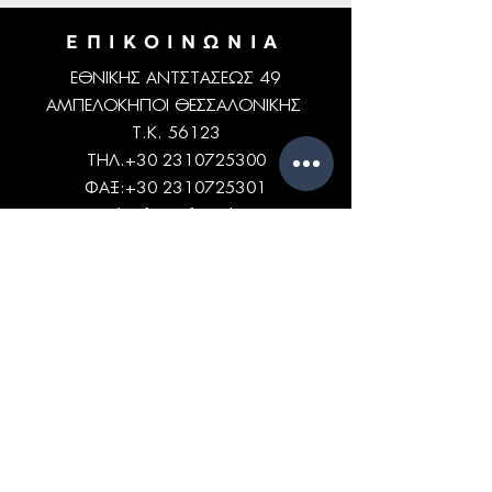
ΕΠΙΚΟΙΝΩΝΙΑ
ΕΘΝΙΚΗΣ ΑΝΤΣΤΑΣΕΩΣ 49
ΑΜΠΕΛΟΚΗΠΟΙ ΘΕΣΣΑΛΟΝΙΚΗΣ
Τ.Κ. 56123
ΤΗΛ.+30
2310725300
ΦΑΞ:
+30 2310725301
email:
info@xafistextiles.gr
Thessaloniki, Ampelokipi, Greece
ΩΡΑΡΙΟ
ΔΕΥ - ΠΑΡ: 9am - 5pm
ΧΡΗΣΙΜΕΣ
ΣΕΛΙΔΕΣ