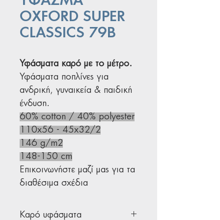
ΥΦΑΣΜΑ
OXFORD SUPER
CLASSICS 79B
Υφάσματα καρό με το μέτρο.
Υφάσματα ποπλίνες για
ανδρική, γυναικεία & παιδική
ένδυση.
60% cotton / 40% polyester
110x56 - 45x32/2
146 g/m2
148-150 cm
Επικοινωνήστε μαζί μας για τα
διαθέσιμα σχέδια
Καρό υφάσματα