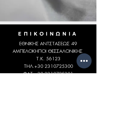
ΕΠΙΚΟΙΝΩΝΙΑ
ΕΘΝΙΚΗΣ ΑΝΤΣΤΑΣΕΩΣ 49
ΑΜΠΕΛΟΚΗΠΟΙ ΘΕΣΣΑΛΟΝΙΚΗΣ
Τ.Κ. 56123
ΤΗΛ.+30
2310725300
ΦΑΞ:
+30 2310725301
email:
info@xafistextiles.gr
Thessaloniki, Ampelokipi, Greece
ΩΡΑΡΙΟ
ΔΕΥ - ΠΑΡ: 9am - 5pm