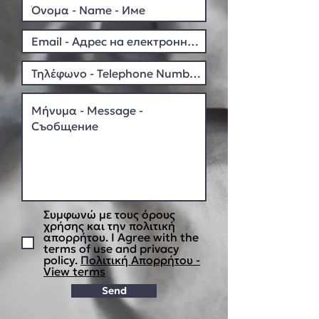
Συμφωνώ με τους όρους
χρήσης και την πολιτική
απορρήτου. I Agree with the
terms of use and privacy
policy.
Πολιτική Απορρήτου -
View terms
Send