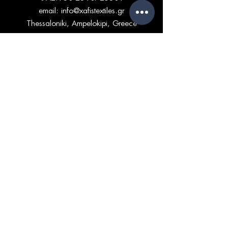
email:
info@xafistextiles.gr
Thessaloniki, Ampelokipi, Greece
ΩΡΑΡΙΟ
ΔΕΥ - ΠΑΡ: 9am - 5pm
ΧΡΗΣΙΜΕΣ
ΣΕΛΙΔΕΣ
ΕΤΑΙΡΙΚΑ ΣΤΟΙΧΕΙΑ
ΠΟΛΙΤΙΚΗ ΑΠΟΡΡΗΤΟΥ & ΠΡΟΣΩΠΙΚΑ
ΔΕΔΟΜΕΝΑ
ΔΕΔΟΜΕΝΑ ΧΡΗΣΤΗ