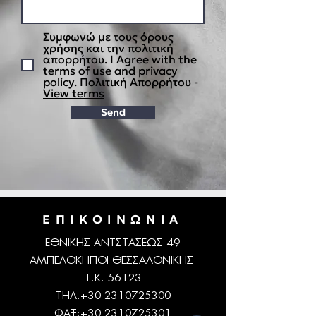
Συμφωνώ με τους όρους
χρήσης και την πολιτική
απορρήτου. I Agree with the
terms of use and privacy
policy.
Πολιτική Απορρήτου -
View terms
Send
ΕΠΙΚΟΙΝΩΝΙΑ
ΕΘΝΙΚΗΣ ΑΝΤΣΤΑΣΕΩΣ 49
ΑΜΠΕΛΟΚΗΠΟΙ ΘΕΣΣΑΛΟΝΙΚΗΣ
Τ.Κ. 56123
ΤΗΛ.+30
2310725300
ΦΑΞ:
+30 2310725301