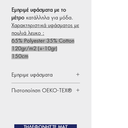
Εμπριμέ υφάσματα με το
μέτρο
κατάλληλα για μόδα.
Χαρακτηριστικά υφάσματος με
πουλιά λευκο :
65% Polyester 35% Cotton
120gr/m2 (+-10gr)
150cm
Εμπριμε υφάσματα
Υφάσματα με σχέδια κατάλληλα
Πιστοποίηση OEKO-TEX®
για ανδρική, γυναικεία & παιδική
ένδυση.
Όλα μας τα υφάσματα διαθέτουν
Εάν επιθυμείτε τα τυπώσετε τα
την παγκοσμίως αναγνωρισμένη
δικά σας σχέδια, επιλέξτε πρώτα
πιστοποίηση
OEKO-TEX®
τα κατάλληλα για το brand σας
ΤΗΛΕΦΩΝΗΣΤΕ ΜΑΣ