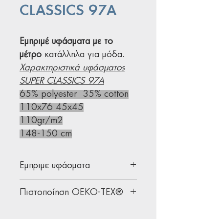
CLASSICS 97A
Εμπριμέ υφάσματα με το
μέτρο
κατάλληλα για μόδα.
Χαρακτηριστικά υφάσματος
SUPER CLASSICS 97A
65% polyester 35% cotton
110x76 45x45
110gr/m2
148-150 cm
Εμπριμε υφάσματα
Υφάσματα με σχέδια κατάλληλα
Πιστοποίηση OEKO-TEX®
για ανδρική, γυναικεία & παιδική
ένδυση.
Όλα μας τα υφάσματα διαθέτουν