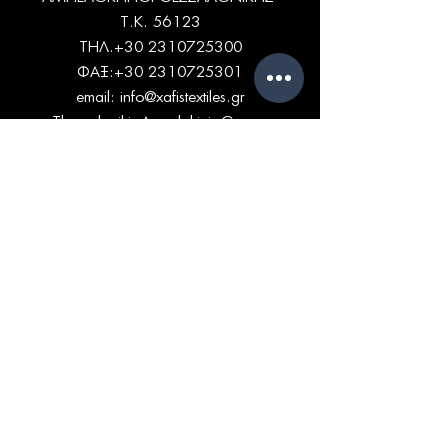
Τ.Κ. 56123
ΤΗΛ.+30
2310725300
ΦΑΞ:
+30 2310725301
email:
info@xafistextiles.gr
Thessaloniki, Ampelokipi, Greece
ΩΡΑΡΙΟ
ΔΕΥ - ΠΑΡ: 9am - 5pm
ΧΡΗΣΙΜΕΣ
ΣΕΛΙΔΕΣ
ΕΤΑΙΡΙΚΑ ΣΤΟΙΧΕΙΑ
ΠΟΛΙΤΙΚΗ ΑΠΟΡΡΗΤΟΥ & ΠΡΟΣΩΠΙΚΑ
ΔΕΔΟΜΕΝΑ
ΔΕΔΟΜΕΝΑ ΧΡΗΣΤΗ